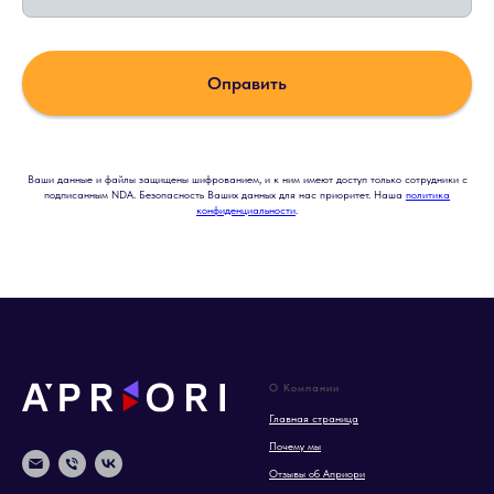
Оправить
Ваши данные и файлы защищены шифрованием, и к ним имеют доступ только сотрудники с
подписанным NDA. Безопасность Ваших данных для нас приоритет. Наша
политика
конфиденциальности
.
О Компании
Главная страница
Почему мы
Отзывы об Априори