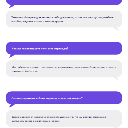
Технический перевод включает в себя документы, такие как инструкции, учебные
пособия, научные статьи и многое другое.
Как вы гарантируете точность перевода?
Мы работаем только с опытными переводчиками, имеющими образование и опыт в
технической области.
Сколько времени займет перевод моего документа?
Время зависит от объема и сложности документа. Но мы всегда стремимся
выполнить заказ в кратчайшие сроки.