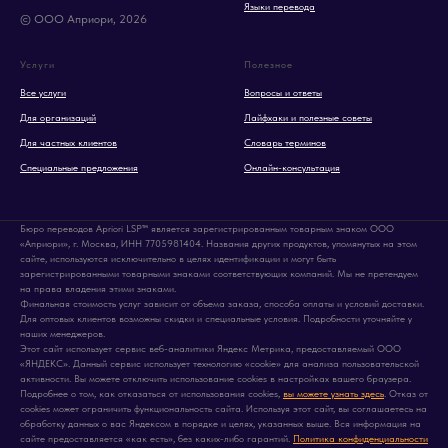
Языки перевода
© ООО Априори, 2026
Услуги
Полезное
Все услуги
Вопросы и ответы
Для организаций
Лайфхаки и полезные советы
Для частных клиентов
Словарь терминов
Специальные предложения
Онлайн-консультация
Бюро переводов Apriori LSP™ является зарегистрированным товарным знаком ООО
«Априори», г. Москва, ИНН 7705981404. Названия других продуктов, упомянутых на этом
сайте, используются исключительно в целях идентификации и могут быть
зарегистрированными товарными знаками соответствующих компаний. Мы не претендуем
на права владения этими знаками.
Финальная стоимость услуг зависит от объема заказа, способа оплаты и условий доставки.
Для оптовых клиентов возможны скидки и специальные условия. Подробности уточняйте у
наших менеджеров.
Этот сайт использует сервис веб-аналитики Яндекс Метрика, предоставляемый ООО
«ЯНДЕКС». Данный сервис использует технологию «cookie» для анализа пользовательской
активности. Вы можете отключить использование cookies в настройках вашего браузера.
Подробнее о том, как отказаться от использования cookies,
вы можете узнать здесь
. Отказ от
cookies может ограничить функциональность сайта. Используя этот сайт, вы соглашаетесь на
обработку данных о вас Яндексом в порядке и целях, указанных выше. Вся информация на
сайте предоставляется «как есть», без каких-либо гарантий.
Политика конфиденциальности