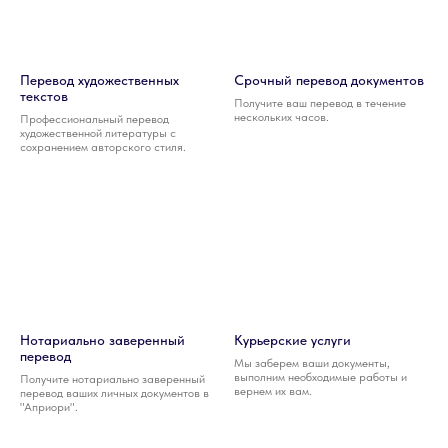
Перевод художественных
Срочный перевод документов
текстов
Получите ваш перевод в течение
нескольких часов.
Профессиональный перевод
художественной литературы с
сохранением авторского стиля.
Нотариально заверенный
Курьерские услуги
перевод
Мы заберем ваши документы,
выполним необходимые работы и
Получите нотариально заверенный
вернем их вам.
перевод ваших личных документов в
"Априори".