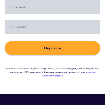
Ваше имя:
Ваш email:
Оправить
Ваши данные и файлы защищены шифрованием, и к ним имеют доступ только сотрудники с
подписанным NDA. Безопасность Ваших данных для нас приоритет. Наша
политика
конфиденциальности
.