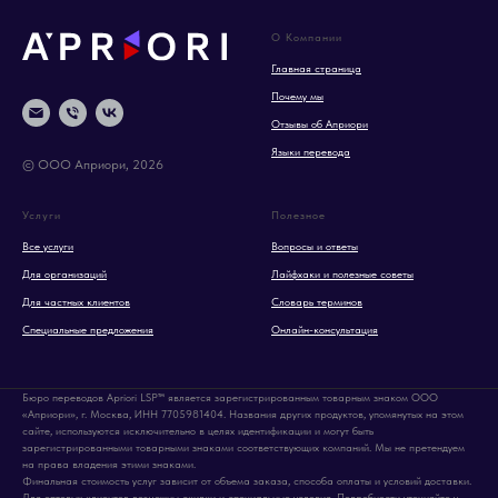
О Компании
Главная страница
Почему мы
Отзывы об Априори
Языки перевода
© ООО Априори, 2026
Услуги
Полезное
Все услуги
Вопросы и ответы
Для организаций
Лайфхаки и полезные советы
Для частных клиентов
Словарь терминов
Специальные предложения
Онлайн-консультация
Бюро переводов Apriori LSP™ является зарегистрированным товарным знаком ООО
«Априори», г. Москва, ИНН 7705981404. Названия других продуктов, упомянутых на этом
сайте, используются исключительно в целях идентификации и могут быть
зарегистрированными товарными знаками соответствующих компаний. Мы не претендуем
на права владения этими знаками.
Финальная стоимость услуг зависит от объема заказа, способа оплаты и условий доставки.
Для оптовых клиентов возможны скидки и специальные условия. Подробности уточняйте у