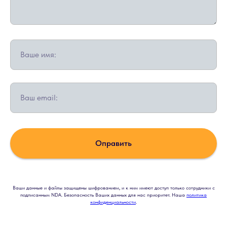
Ваше имя:
Ваш email:
Оправить
Ваши данные и файлы защищены шифрованием, и к ним имеют доступ только сотрудники с
подписанным NDA. Безопасность Ваших данных для нас приоритет. Наша
политика
конфиденциальности
.