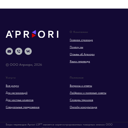
О Компании
Главная страница
Почему мы
Отзывы об Априори
Языки перевода
© ООО Априори, 2026
Услуги
Полезное
Все услуги
Вопросы и ответы
Для организаций
Лайфхаки и полезные советы
Для частных клиентов
Словарь терминов
Специальные предложения
Онлайн-консультация
Бюро переводов Apriori LSP™ является зарегистрированным товарным знаком ООО