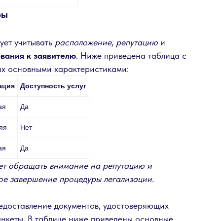
ры
ует учитывать
расположение
,
репутацию
и
вания к заявителю
. Ниже приведена таблица с
их основными характеристиками:
ация
Доступность услуг
ая
Да
яя
Нет
ая
Да
ет обращать внимание на репутацию и
ное завершение процедуры легализации.
редоставление документов, удостоверяющих
анкеты. В таблице ниже приведены основные