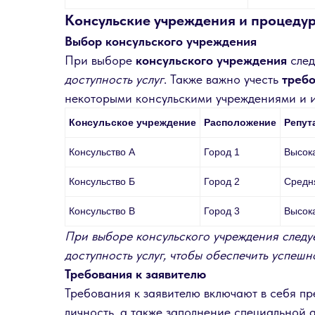
Консульские учреждения и процеду
Выбор консульского учреждения
При выборе
консульского учреждения
след
доступность услуг
. Также важно учесть
требо
некоторыми консульскими учреждениями и 
Консульское учреждение
Расположение
Репут
Консульство А
Город 1
Высок
Консульство Б
Город 2
Средн
Консульство В
Город 3
Высок
При выборе консульского учреждения следу
доступность услуг, чтобы обеспечить успеш
Требования к заявителю
Требования к заявителю включают в себя п
личность, а также заполнение специальной 